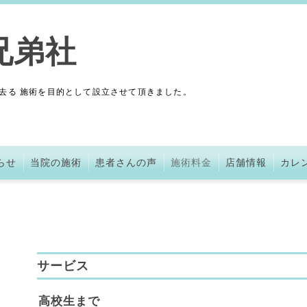
兄弟社
去る 施術を目的として設立させて頂きました。
らせ
当院の施術
患者さんの声
施術料金
店舗情報
カレ
サービス
高校生まで