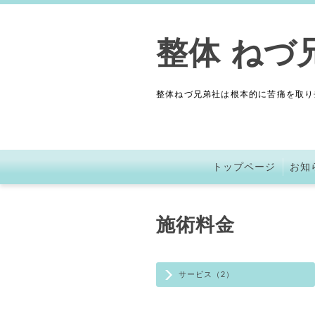
整体 ねづ
整体ねづ兄弟社は根本的に苦痛を取り
トップページ
お知
施術料金
サービス（2）